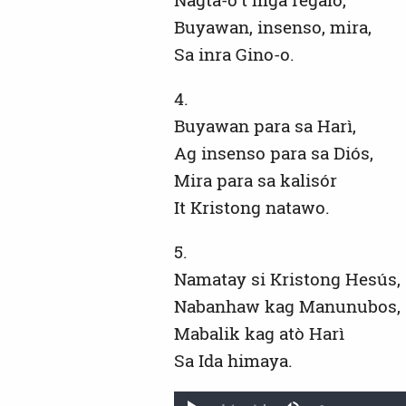
Buyawan, insenso, mira,
Sa inra Gino-o.
4.
Buyawan para sa Harì,
Ag insenso para sa Diós,
Mira para sa kalisór
It Kristong natawo.
5.
Namatay si Kristong Hesús,
Nabanhaw kag Manunubos,
Mabalik kag atò Harì
Sa Ida himaya.