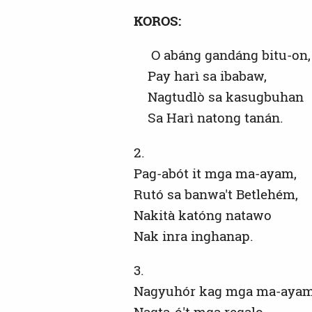
KOROS:
O abáng gandáng bitu-on,
Pay harì sa ibabaw,
Nagtudlò sa kasugbuhan
Sa Harì natong tanán.
2.
Pag-abót it mga ma-ayam,
Rutó sa banwa't Betlehém,
Nakità katóng natawo
Nak inra inghanap.
3.
Nagyuhór kag mga ma-ayam
Nagta-ó't mga regalo,