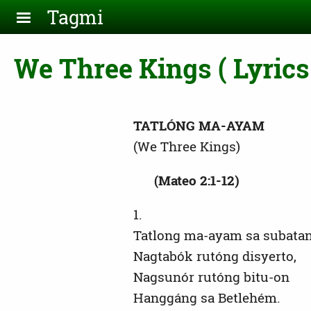
Skip to main content
Tagmi
We Three Kings ( Lyrics
TATLÓNG MA-AYAM
(We Three Kings)
(Mateo 2:1-12)
1.
Tatlong ma-ayam sa subatan
Nagtabók rutóng disyerto,
Nagsunór rutóng bitu-on
Hanggáng sa Betlehém.