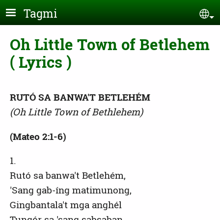
Skip to main content
Tagmi
Se
Oh Little Town of Betlehem
( Lyrics )
RUTÓ SA BANWA'T BETLEHÉM
(Oh Little Town of Bethlehem)
(Mateo 2:1-6)
1.
Rutó sa banwa't Betlehém,
'Sang gab-íng matimunong,
Gingbantala't mga anghél
Tungór sa 'sang sabsaban.