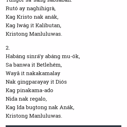
Rutó ay naghihigrà,
Kag Kristo nak anák,
Kag Iwág it Kalibutan,
Kristong Manluluwas.
2.
Habáng sinrá'y abáng mu-ók,
Sa banwa it Betlehém,
Wayâ it nakakamalay
Nak gingparayay it Diós
Kag pinakama-ado
Nida nak regalo,
Kag Ida bugtong nak Anák,
Kristong Manluluwas.