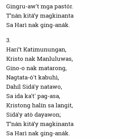
Gingru-aw't mga pastór.
T’nán kitá’y magkinanta
Sa Harì nak ging-anák.
3.
Hari’t Katimunungan,
Kristo nak Manluluwas,
Gino-o nak matarong,
Nagtata-ó't kabuhì,
Dahíl Sidá'y natawo,
Sa ida ka't' pag-asa,
Kristong halín sa langit,
Sidá'y atò dayawon;
T’nán kitá’y magkinanta
Sa Harì nak ging-anák.