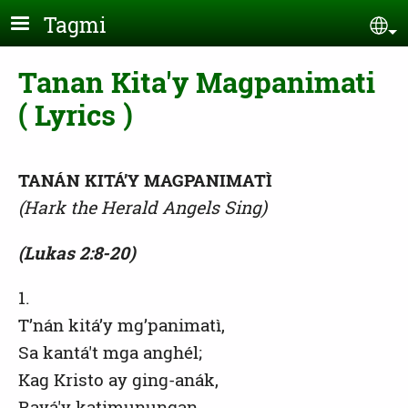
Skip to main content
Tagmi
Se
Tanan Kita'y Magpanimati
( Lyrics )
TANÁN KITÁ’Y MAGPANIMATÌ
(Hark the Herald Angels Sing)
(Lukas 2:8-20)
1.
T’nán kitá’y mg’panimatì,
Sa kantá't mga anghél;
Kag Kristo ay ging-anák,
Rayá'y katimunungan,