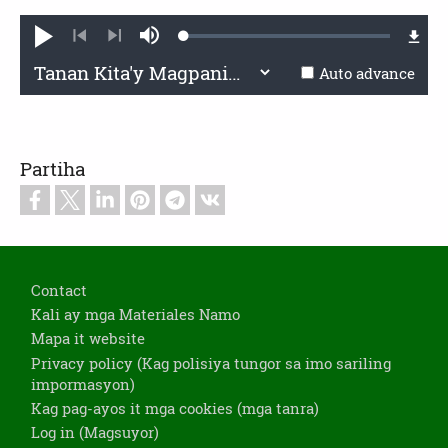
Loaded
:
Mag-
Sarhan
0.64%
andar
kag
Previous
Next
tunog
Auto advance
Partiha
Footer
Contact
Kali ay mga Materiales Namo
Mapa it website
Privacy policy (Kag polisiya tungor sa imo sariling
impormasyon)
Kag pag-ayos it mga cookies (mga tanra)
Log in (Magsuyor)