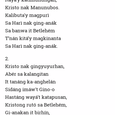
Kristo nak Manunubos.
Kalibuta'y magpurì
Sa Harì nak ging-anák
Sa banwa it Betlehém
T’nán kitá’y magkinanta
Sa Harì nak ging-anák.
2.
Kristo nak gingyuyurhan,
Abér sa kalangitan
It tanáng ka-anghelán
Sidáng imáw't Gino-o
Hastáng wayá't katapusan,
Kristong rutó sa Betlehém,
Gi-anakan it birhín,