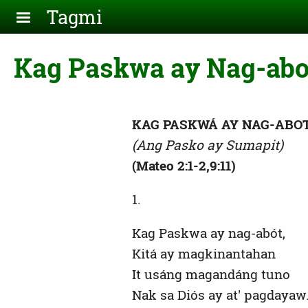
Skip to main content
Tagmi
Kag Paskwa ay Nag-abot 
KAG PASKWÁ AY NAG-ABO
(Ang Pasko ay Sumapit)
(Mateo 2:1-2,9:11)
1.
Kag Paskwa ay nag-abót,
Kitá ay magkinantahan
It usáng magandáng tuno
Nak sa Diós ay at' pagdayaw