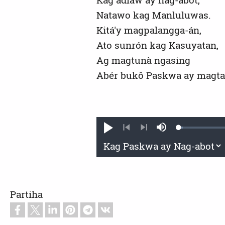
Natawo kag Manluluwas.
Kitá'y magpalangga-án,
Ato sunrón kag Kasuyatan,
Ag magtunà ngasing
Abér bukô Paskwa ay magt
Loaded
:
Mag-
Sarhan
1.11%
andar
kag
Previous
Next
tunog
Partiha