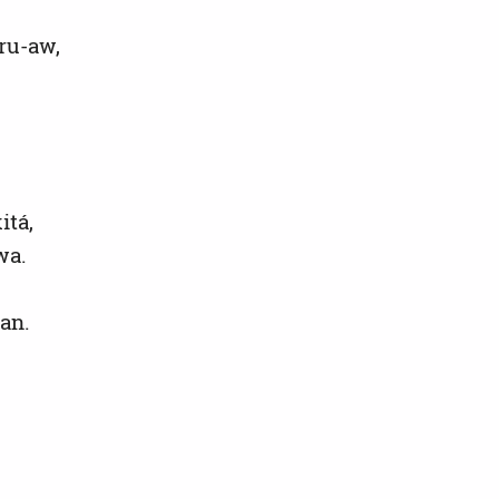
ru-aw,
itá,
wa.
an.