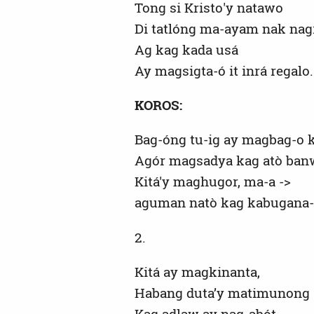
Tong si Kristo'y natawo
Di tatlóng ma-ayam nak nag
Ag kag kada usá
Ay magsigta-ó it inrá regalo.
KOROS:
Bag-óng tu-ig ay magbag-o k
Agór magsadya kag atò ban
Kitá'y maghugor, ma-a ->
aguman natò kag kabugana-
2.
Kitá ay magkinanta,
Habang duta’y matimunong
Kag adlaw ay nag-abót,