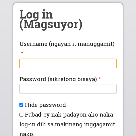
Skip to main content
Log in
(Magsuyor)
Username (ngayan it manuggamit)
Password (sikretong bisaya)
Hide password
Pabad-ey nak padayon ako naka-
log-in dili sa makinang inggagamit
nako.