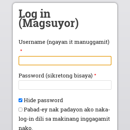
Skip to main content
Log in
(Magsuyor)
Username (ngayan it manuggamit)
Password (sikretong bisaya)
Hide password
Pabad-ey nak padayon ako naka-
log-in dili sa makinang inggagamit
nako.